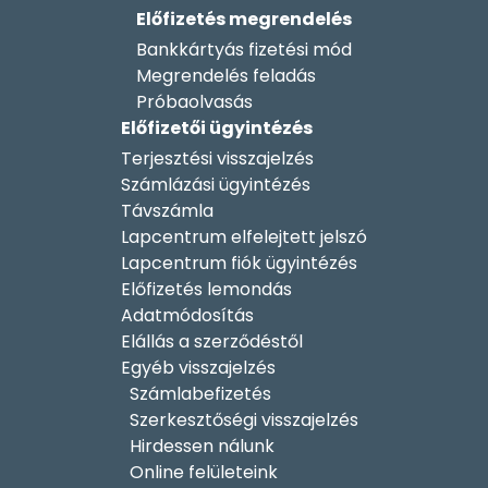
Előfizetés megrendelés
Bankkártyás fizetési mód
Megrendelés feladás
Próbaolvasás
Előfizetői ügyintézés
Terjesztési visszajelzés
Számlázási ügyintézés
Távszámla
Lapcentrum elfelejtett jelszó
Lapcentrum fiók ügyintézés
Előfizetés lemondás
Adatmódosítás
Elállás a szerződéstől
Egyéb visszajelzés
Számlabefizetés
Szerkesztőségi visszajelzés
Hirdessen nálunk
Online felületeink